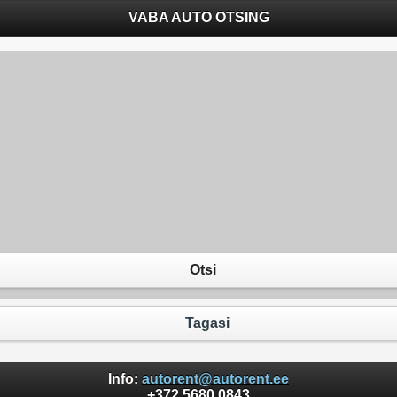
VABA AUTO OTSING
Otsi
Tagasi
Info:
autorent@autorent.ee
+372 5680 0843